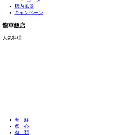
店内風景
キャンペーン
龍華飯店
人気料理
海 鮮
点 心
肉 類