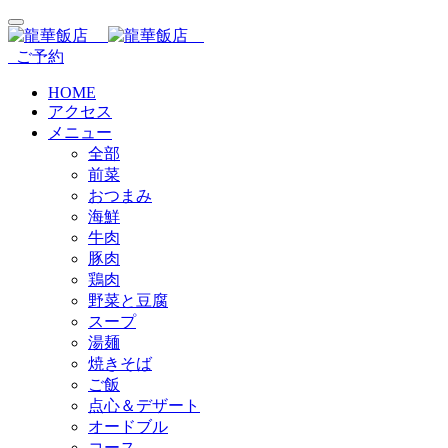
ご予約
HOME
アクセス
メニュー
全部
前菜
おつまみ
海鮮
牛肉
豚肉
鶏肉
野菜と豆腐
スープ
湯麺
焼きそば
ご飯
点心＆デザート
オードブル
コース