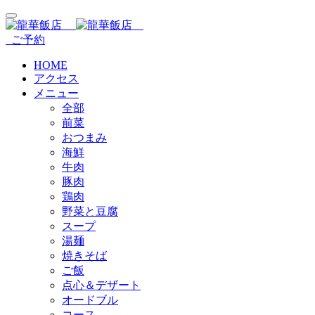
ご予約
HOME
アクセス
メニュー
全部
前菜
おつまみ
海鮮
牛肉
豚肉
鶏肉
野菜と豆腐
スープ
湯麺
焼きそば
ご飯
点心＆デザート
オードブル
コース