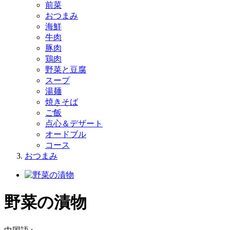
前菜
おつまみ
海鮮
牛肉
豚肉
鶏肉
野菜と豆腐
スープ
湯麺
焼きそば
ご飯
点心＆デザート
オードブル
コース
おつまみ
野菜の漬物