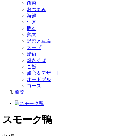
前菜
おつまみ
海鮮
牛肉
豚肉
鶏肉
野菜と豆腐
スープ
湯麺
焼きそば
ご飯
点心＆デザート
オードブル
コース
前菜
スモーク鴨