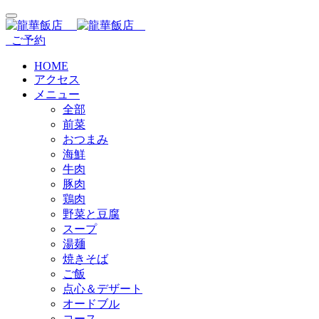
ご予約
HOME
アクセス
メニュー
全部
前菜
おつまみ
海鮮
牛肉
豚肉
鶏肉
野菜と豆腐
スープ
湯麺
焼きそば
ご飯
点心＆デザート
オードブル
コース