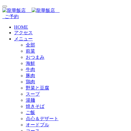
ご予約
HOME
アクセス
メニュー
全部
前菜
おつまみ
海鮮
牛肉
豚肉
鶏肉
野菜と豆腐
スープ
湯麺
焼きそば
ご飯
点心＆デザート
オードブル
コース