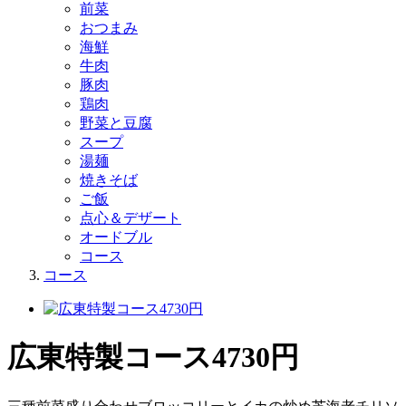
前菜
おつまみ
海鮮
牛肉
豚肉
鶏肉
野菜と豆腐
スープ
湯麺
焼きそば
ご飯
点心＆デザート
オードブル
コース
コース
広東特製コース4730円