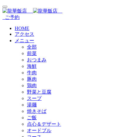
ご予約
HOME
アクセス
メニュー
全部
前菜
おつまみ
海鮮
牛肉
豚肉
鶏肉
野菜と豆腐
スープ
湯麺
焼きそば
ご飯
点心＆デザート
オードブル
コース