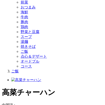
前菜
おつまみ
海鮮
牛肉
豚肉
鶏肉
野菜と豆腐
スープ
湯麺
焼きそば
ご飯
点心＆デザート
オードブル
コース
ご飯
高菜チャーハン