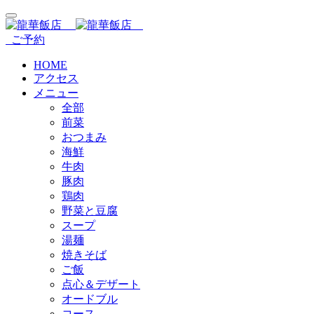
ご予約
HOME
アクセス
メニュー
全部
前菜
おつまみ
海鮮
牛肉
豚肉
鶏肉
野菜と豆腐
スープ
湯麺
焼きそば
ご飯
点心＆デザート
オードブル
コース