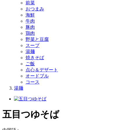
前菜
おつまみ
海鮮
牛肉
豚肉
鶏肉
野菜と豆腐
スープ
湯麺
焼きそば
ご飯
点心＆デザート
オードブル
コース
湯麺
五目つゆそば